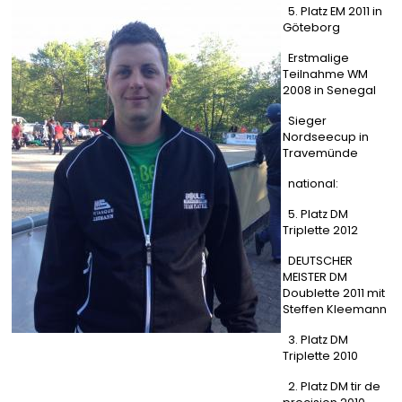
5. Platz EM 2011 in
Göteborg
Erstmalige
Teilnahme WM
2008 in Senegal
Sieger
Nordseecup in
Travemünde
national:
5. Platz DM
Triplette 2012
DEUTSCHER
MEISTER DM
Doublette 2011 mit
Steffen Kleemann
3. Platz DM
Triplette 2010
2. Platz DM tir de