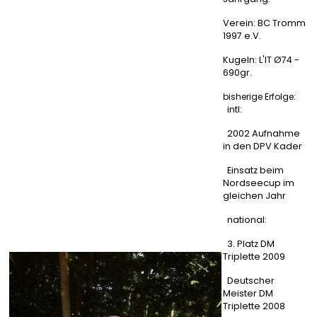
Verein: BC Tromm
1997 e.V.
Kugeln: L'IT Ø74 -
690gr.
bisherige Erfolge:
intl:
2002 Aufnahme
in den DPV Kader
Einsatz beim
Nordseecup im
gleichen Jahr
national:
3. Platz DM
Triplette 2009
Deutscher
Meister DM
Triplette 2008