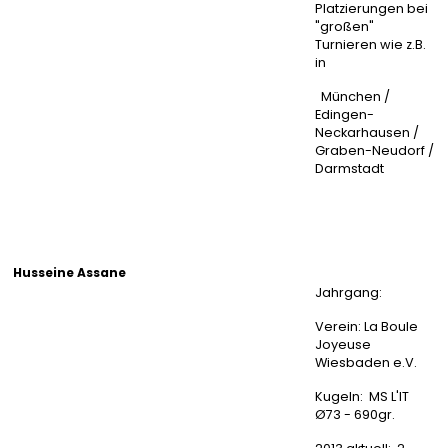
Platzierungen bei
"großen"
Turnieren wie z.B.
in
München /
Edingen-
Neckarhausen /
Graben-Neudorf /
Darmstadt
Husseine Assane
Jahrgang:
Verein: La Boule
Joyeuse
Wiesbaden e.V.
Kugeln: MS L'IT
Ø73 - 690gr.