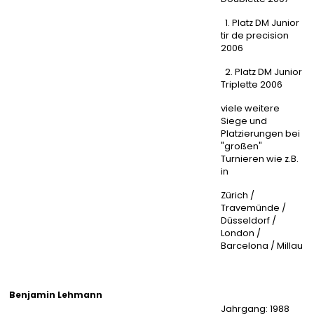
1. Platz DM Junior
tir de precision
2006
2. Platz DM Junior
Triplette 2006
viele weitere
Siege und
Platzierungen bei
"großen"
Turnieren wie z.B.
in
Zürich /
Travemünde /
Düsseldorf /
London /
Barcelona / Millau
Benjamin Lehmann
Jahrgang: 1988