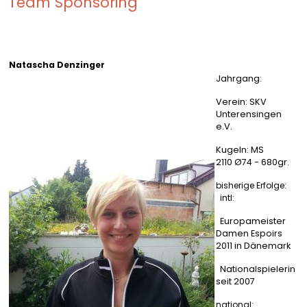
Team Sponsoring
Natascha Denzinger
Jahrgang:
Verein: SKV
Unterensingen
e.V.
Kugeln: MS
2110 Ø74 - 680gr.
bisherige Erfolge:
intl:
Europameister
Damen Espoirs
2011 in Dänemark
Nationalspielerin
seit 2007
national: