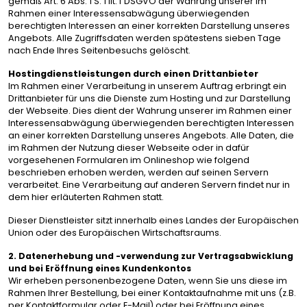
gemäß Art. 6 Abs. 1 S. 1 lit. f DSGVO der Wahrung unserer im
Rahmen einer Interessensabwägung überwiegenden
berechtigten Interessen an einer korrekten Darstellung unseres
Angebots. Alle Zugriffsdaten werden spätestens sieben Tage
nach Ende Ihres Seitenbesuchs gelöscht.
Hostingdienstleistungen durch einen Drittanbieter
Im Rahmen einer Verarbeitung in unserem Auftrag erbringt ein
Drittanbieter für uns die Dienste zum Hosting und zur Darstellung
der Webseite. Dies dient der Wahrung unserer im Rahmen einer
Interessensabwägung überwiegenden berechtigten Interessen
an einer korrekten Darstellung unseres Angebots. Alle Daten, die
im Rahmen der Nutzung dieser Webseite oder in dafür
vorgesehenen Formularen im Onlineshop wie folgend
beschrieben erhoben werden, werden auf seinen Servern
verarbeitet. Eine Verarbeitung auf anderen Servern findet nur in
dem hier erläuterten Rahmen statt.
Dieser Dienstleister sitzt innerhalb eines Landes der Europäischen
Union oder des Europäischen Wirtschaftsraums.
2. Datenerhebung und -verwendung zur Vertragsabwicklung
und bei Eröffnung eines Kundenkontos
Wir erheben personenbezogene Daten, wenn Sie uns diese im
Rahmen Ihrer Bestellung, bei einer Kontaktaufnahme mit uns (z.B.
per Kontaktformular oder E-Mail) oder bei Eröffnung eines