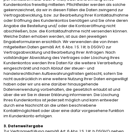
Kundenkontos freiwillig mitteilen. Pflichtfelder werden als solche
gekennzeichnet, da wir in diesen Fällen die Daten zwingend zur
Vertragsabwicklung, bzw. zur Bearbeitung Ihrer Kontaktaufnahme
oder Eröffnung des Kundenkontos benötigen und Sie ohne deren
Angabe die Bestellung und/ oder die Kontoeröffnung nicht
abschließen, bzw. die Kontaktaufnahme nicht versenden können.
Welche Daten erhoben werden, ist aus den jeweiligen
Eingabeformularen ersichtlich. Wir verwenden die von ihnen
mitgeteilten Daten gemäß Art. 6 Abs. 1 S. 1 lit. b DSGVO zur
Vertragsabwicklung und Bearbeitung Ihrer Anfragen. Nach
vollständiger Abwicklung des Vertrages oder Löschung Ihres
Kundenkontos werden Ihre Daten für die weitere Verarbeitung
eingeschränkt und nach Ablauf der steuer- und
handelsrechtlichen Aufbewahrungsfristen gelöscht, sofern Sie
nicht ausdrücklich in eine weitere Nutzung Ihrer Daten eingewilligt
haben oder wir uns eine darüber hinausgehende
Datenverwendung vorbehalten, die gesetzlich erlaubt ist und
über die wir Sie in dieser Erklärung informieren. Die Löschung
Ihres Kundenkontos ist jederzeit möglich und kann entweder
durch eine Nachricht an die unten beschriebene
Kontaktmöglichkeit oder über eine dafür vorgesehene Funktion
im Kundenkonto erfolgen.
3. Datenweitergabe
Zur Vertragserfüllung gemäß Art. 6 Abs. 1 S. 1 lit. b DSGVO geben