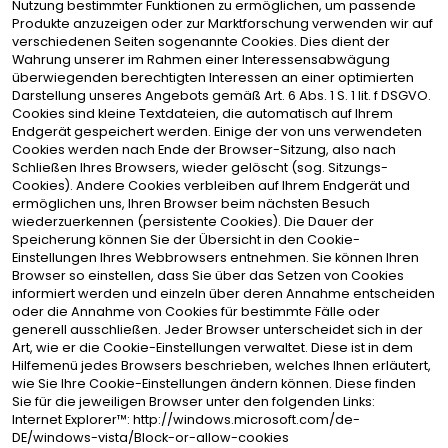
Nutzung bestimmter Funktionen zu ermöglichen, um passende
Produkte anzuzeigen oder zur Marktforschung verwenden wir auf
verschiedenen Seiten sogenannte Cookies. Dies dient der
Wahrung unserer im Rahmen einer Interessensabwägung
überwiegenden berechtigten Interessen an einer optimierten
Darstellung unseres Angebots gemäß Art. 6 Abs. 1 S. 1 lit. f DSGVO.
Cookies sind kleine Textdateien, die automatisch auf Ihrem
Endgerät gespeichert werden. Einige der von uns verwendeten
Cookies werden nach Ende der Browser-Sitzung, also nach
Schließen Ihres Browsers, wieder gelöscht (sog. Sitzungs-
Cookies). Andere Cookies verbleiben auf Ihrem Endgerät und
ermöglichen uns, Ihren Browser beim nächsten Besuch
wiederzuerkennen (persistente Cookies). Die Dauer der
Speicherung können Sie der Übersicht in den Cookie-
Einstellungen Ihres Webbrowsers entnehmen. Sie können Ihren
Browser so einstellen, dass Sie über das Setzen von Cookies
informiert werden und einzeln über deren Annahme entscheiden
oder die Annahme von Cookies für bestimmte Fälle oder
generell ausschließen. Jeder Browser unterscheidet sich in der
Art, wie er die Cookie-Einstellungen verwaltet. Diese ist in dem
Hilfemenü jedes Browsers beschrieben, welches Ihnen erläutert,
wie Sie Ihre Cookie-Einstellungen ändern können. Diese finden
Sie für die jeweiligen Browser unter den folgenden Links:
Internet Explorer™: http://windows.microsoft.com/de-
DE/windows-vista/Block-or-allow-cookies