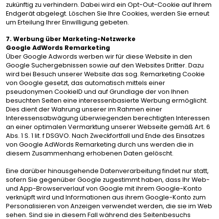
zukünftig zu verhindern. Dabei wird ein Opt-Out-Cookie auf Ihrem
Endgerät abgelegt. Löschen Sie Ihre Cookies, werden Sie erneut
um Erteilung Ihrer Einwilligung gebeten.
7. Werbung über Marketing-Netzwerke
Google AdWords Remarketing
Über Google Adwords werben wir für diese Website in den
Google Suchergebnissen sowie auf den Websites Dritter. Dazu
wird bei Besuch unserer Website das sog. Remarketing Cookie
von Google gesetzt, das automatisch mittels einer
pseudonymen CookieID und auf Grundlage der von Ihnen
besuchten Seiten eine interessenbasierte Werbung ermöglicht.
Dies dient der Wahrung unserer im Rahmen einer
Interessensabwägung überwiegenden berechtigten Interessen
an einer optimalen Vermarktung unserer Webseite gemäß Art. 6
Abs. 1 S. 1 lit. f DSGVO. Nach Zweckfortfall und Ende des Einsatzes
von Google AdWords Remarketing durch uns werden die in
diesem Zusammenhang erhobenen Daten gelöscht.
Eine darüber hinausgehende Datenverarbeitung findet nur statt,
sofern Sie gegenüber Google zugestimmt haben, dass Ihr Web-
und App-Browserverlauf von Google mit ihrem Google-Konto
verknüpft wird und Informationen aus ihrem Google-Konto zum
Personalisieren von Anzeigen verwendet werden, die sie im Web
sehen. Sind sie in diesem Fall während des Seitenbesuchs