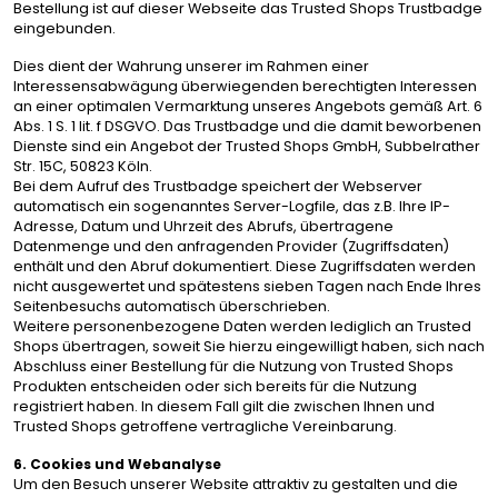
Bestellung ist auf dieser Webseite das Trusted Shops Trustbadge
eingebunden.
Dies dient der Wahrung unserer im Rahmen einer
Interessensabwägung überwiegenden berechtigten Interessen
an einer optimalen Vermarktung unseres Angebots gemäß Art. 6
Abs. 1 S. 1 lit. f DSGVO. Das Trustbadge und die damit beworbenen
Dienste sind ein Angebot der Trusted Shops GmbH, Subbelrather
Str. 15C, 50823 Köln.
Bei dem Aufruf des Trustbadge speichert der Webserver
automatisch ein sogenanntes Server-Logfile, das z.B. Ihre IP-
Adresse, Datum und Uhrzeit des Abrufs, übertragene
Datenmenge und den anfragenden Provider (Zugriffsdaten)
enthält und den Abruf dokumentiert. Diese Zugriffsdaten werden
nicht ausgewertet und spätestens sieben Tagen nach Ende Ihres
Seitenbesuchs automatisch überschrieben.
Weitere personenbezogene Daten werden lediglich an Trusted
Shops übertragen, soweit Sie hierzu eingewilligt haben, sich nach
Abschluss einer Bestellung für die Nutzung von Trusted Shops
Produkten entscheiden oder sich bereits für die Nutzung
registriert haben. In diesem Fall gilt die zwischen Ihnen und
Trusted Shops getroffene vertragliche Vereinbarung.
6. Cookies und Webanalyse
Um den Besuch unserer Website attraktiv zu gestalten und die