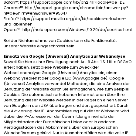
Safari™: https://support.apple.com/kb/ph21411?locale=de_DE
Chrome™: http://support.google.com/chrome/bin/answer.py?
hl=de&hlrm=en&answer=95647
Firefox™ https://support.mozilla.org/de/kb/cookies-erlauben-
und-ablehnen
Opera™ : http://help.opera.com/Windows/10.20/de/cookies.html
Bei der Nichtannahme von Cookies kann die Funktionalität
unserer Website eingeschränkt sein.
Einsatz von Google (Universal) Analytics zur Webanalyse
Soweit Sie hierzu Ihre Einwilligung nach Art. 6 Abs. 1 S. 1 lit. a DSGVO
erteilt haben, setzt diese Website zum Zweck der
Webseitenanalyse Google (Universal) Analytics ein, einen
Webanalysedienst der Google LLC (www.google.de). Google
(Universal) Analytics verwendet Methoden, die eine Analyse der
Benutzung der Website durch Sie ermöglichen, wie zum Beispiel
Cookies. Die automatisch erhobenen Informationen über Ihre
Benutzung dieser Website werden in der Regel an einen Server
von Google in den USA übertragen und dort gespeichert. Durch
die Aktivierung der IP-Anonymisierung auf dieser Webseite wird
dabei die IP-Adresse vor der Übermittlung innerhalb der
Mitgliedstaaten der Europäischen Union oder in anderen
Vertragsstaaten des Abkommens über den Europäischen
Wirtschaftsraum gekürzt. Nur in Ausnahmefällen wird die volle IP-