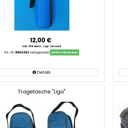
12,00 €
inkl. 19% MwSt.
,
zzgl. Versand
Art.-Nr.:
90042B
Verfügbarkeit:
sofort lieferbar
Details
Tragetasche "Liga"