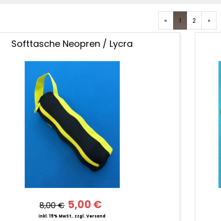
Zurück
Vor
«
1
2
»
Softtasche Neopren / Lycra
5,00 €
8,00 €
inkl. 19% MwSt.
,
zzgl. Versand