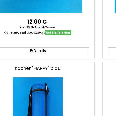
12,00 €
inkl. 19% MwSt.
,
zzgl. Versand
Art.-Nr.:
90041R
Verfügbarkeit:
sofort lieferbar
Details
Köcher "HAPPY" blau