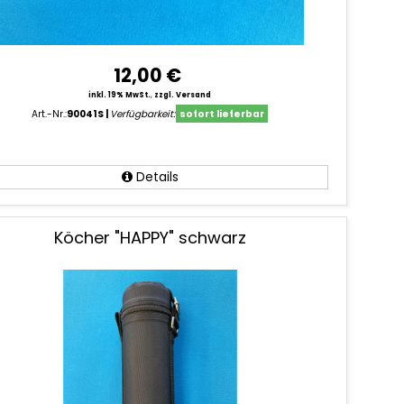
12,00 €
inkl. 19% MwSt.
,
zzgl. Versand
Art.-Nr.:
90041S
Verfügbarkeit:
sofort lieferbar
Details
Köcher "HAPPY" schwarz