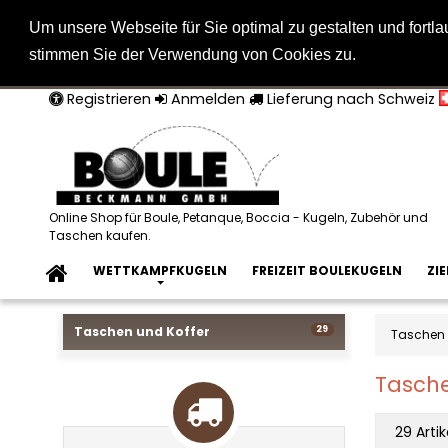
Um unsere Webseite für Sie optimal zu gestalten und fort
Weitere I
stimmen Sie der Verwendung von Cookies zu.
Registrieren
Anmelden
Lieferung nach Schweiz
Online Shop für Boule, Petanque, Boccia - Kugeln, Zubehör und
Taschen kaufen.
WETTKAMPFKUGELN
FREIZEIT BOULEKUGELN
ZI
Taschen und Koffer
29
Taschen 
Tasche
29 Artik