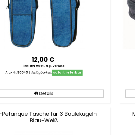
12,00 €
inkl. 19% MwSt.
,
zzgl. Versand
Art.-Nr.:
90043
Verfügbarkeit:
sofort lieferbar
Details
-Petanque Tasche für 3 Boulekugeln
Blau-Weiß