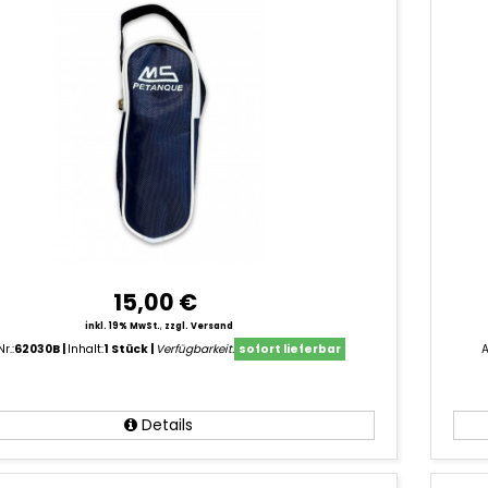
15,00 €
inkl. 19% MwSt.
,
zzgl. Versand
Nr.:
62030B
Inhalt:
1 Stück
Verfügbarkeit:
sofort lieferbar
A
Details