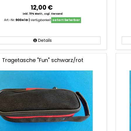
12,00 €
inkl. 19% MwSt.
,
zzgl. Versand
Art.-Nr.:
90041G
Verfügbarkeit:
sofort lieferbar
Details
Tragetasche "Fun" schwarz/rot