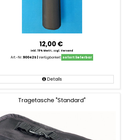
12,00 €
inkl. 19% MwSt.
,
zzgl. Versand
Art.-Nr.:
90042S
Verfügbarkeit:
sofort lieferbar
Details
Tragetasche "Standard"