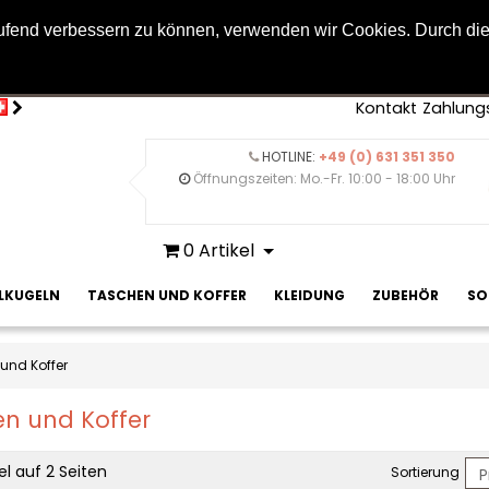
laufend verbessern zu können, verwenden wir Cookies. Durch di
nformationen
Kontakt
Zahlung
HOTLINE:
+49 (0) 631 351 350
Öffnungszeiten: Mo.-Fr. 10:00 - 18:00 Uhr
0
Artikel
ELKUGELN
TASCHEN UND KOFFER
KLEIDUNG
ZUBEHÖR
SO
und Koffer
n und Koffer
el auf 2 Seiten
Sortierung