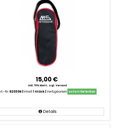
15,00 €
inkl. 19% MwSt.
,
zzgl. Versand
rt.-Nr.:
62030R
Inhalt:
1 Stück
Verfügbarkeit:
sofort lieferbar
Details