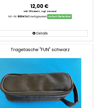
12,00 €
inkl. 19% MwSt.
,
zzgl. Versand
Art.-Nr.:
90041O
Verfügbarkeit:
sofort lieferbar
Details
Tragetasche "FUN" schwarz