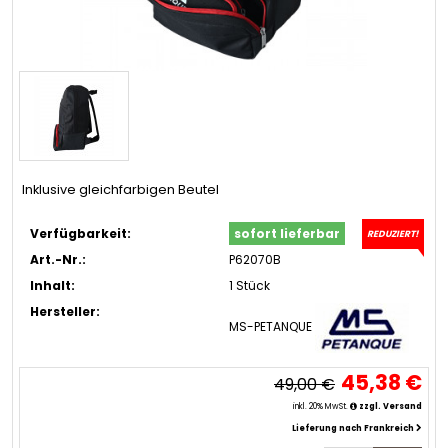
Inklusive gleichfarbigen Beutel
Verfügbarkeit:
sofort lieferbar
REDUZIERT!
Art.-Nr.:
P62070B
Inhalt:
1 Stück
Hersteller:
MS-PETANQUE
45,38 €
49,00 €
inkl. 20% MwSt.
zzgl. Versand
Lieferung nach Frankreich