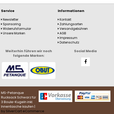
Service
Informationen
Newsletter
Kontakt
Sponsoring
Zahlungsarten
Widerrufsformular
Versandgebühren
Unsere Marken
AGB
Impressum
Datenschutz
Weiterhin führen wir noch
Social Media
folgende Marken:
MS-Petanque
Rucksack Schwarz für
3 Boule-Kugeln inkl.
Innentasche kaufen |
by SilverCart eCommerce