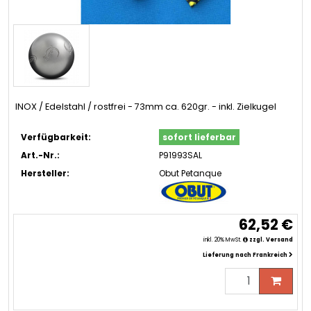
INOX / Edelstahl / rostfrei - 73mm ca. 620gr. - inkl. Zielkugel
Verfügbarkeit:
sofort lieferbar
Art.-Nr.:
P91993SAL
Hersteller:
Obut Petanque
62,52 €
inkl. 20% MwSt.
zzgl. Versand
Lieferung nach Frankreich