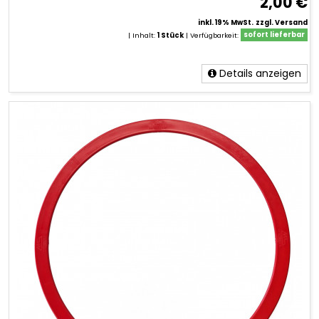
2,00 €
inkl. 19% MwSt.
zzgl. Versand
| Inhalt:
1 Stück
|
Verfügbarkeit:
sofort lieferbar
Details anzeigen